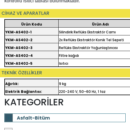
kontrollü ısıtıcı tablası bulunmaktadır.
CİHAZ VE APARATLAR
Ürün Kodu
Ürün Adı
YKM-AS402-1
Silindirik Reflüks Ekstraktör Camı
YKM-AS402-2
2x Reflüks Ekstraktör Konik Tel Sepeti
YKM-AS402-3
Reflüks Ekstraktör Yoğunlaştırıcısı
YKM-AS402-4
Filtre kağıdı
YKM-AS402-5
Isıtıcı
TEKNİK ÖZELLİKLER
Ağırlık:
9 kg
Elektrik Bağlantısı:
220-240 V, 50–60 Hz, 1 faz
KATEGORİLER
Asfalt-Bitüm