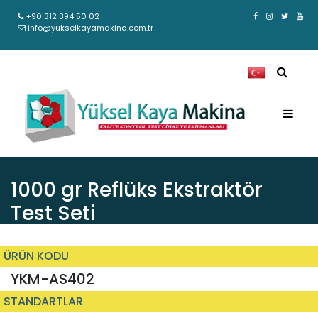
+90 312 394 50 02
info@yukselkayamakina.com.tr
1000 gr Reflüks Ekstraktör
Test Seti
ÜRÜN KODU
YKM-AS402
STANDARTLAR