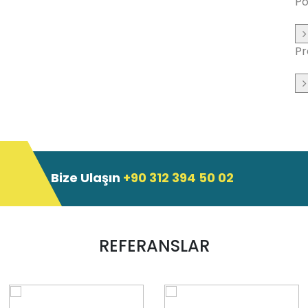
Po
Pr
Bize Ulaşın
+90 312 394 50 02
REFERANSLAR