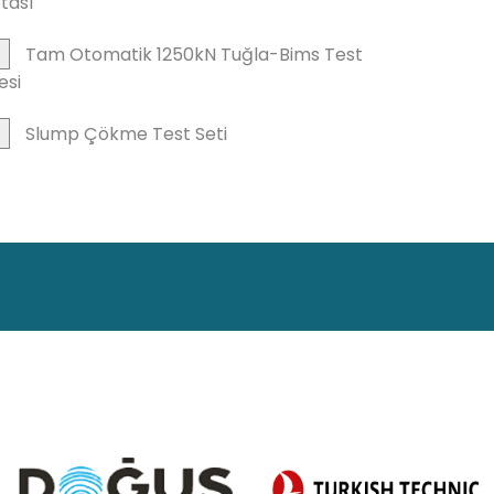
tası
Tam Otomatik 1250kN Tuğla-Bims Test
esi
Slump Çökme Test Seti