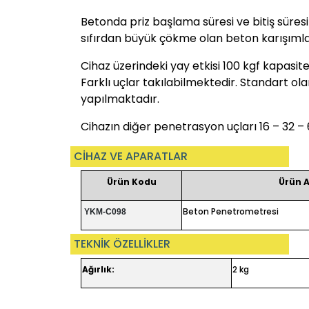
Betonda priz başlama süresi ve bitiş süres
sıfırdan büyük çökme olan beton karışımla
Cihaz üzerindeki yay etkisi 100 kgf kapasite
Farklı uçlar takılabilmektedir. Standart o
yapılmaktadır.
Cihazın diğer penetrasyon uçları 16 – 32 
CİHAZ VE APARATLAR
Ürün Kodu
Ürün A
Beton Penetrometresi
YKM-C098
TEKNİK ÖZELLİKLER
Ağırlık:
2 kg