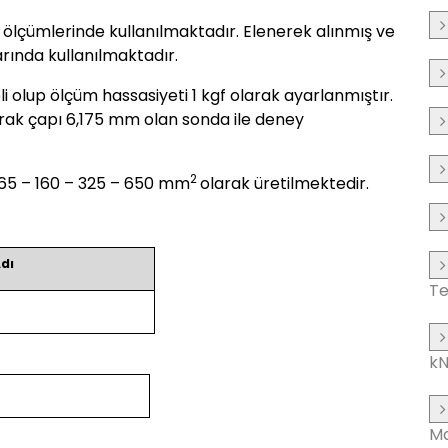
i ölçümlerinde kullanılmaktadır. Elenerek alınmış ve
rında kullanılmaktadır.
li olup ölçüm hassasiyeti 1 kgf olarak ayarlanmıştır.
larak çapı 6,175 mm olan sonda ile deney
2
– 65 – 160 – 325 – 650 mm
olarak üretilmektedir.
dı
Te
k
Ma