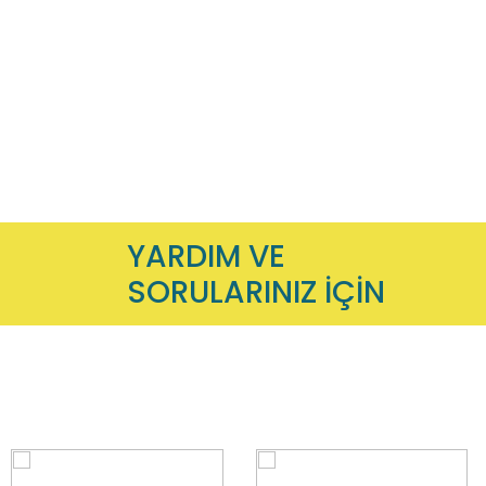
YARDIM VE
SORULARINIZ İÇİN