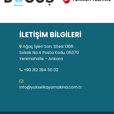
İLETİŞİM BİLGİLERİ
Ağaç İşleri San. Sitesi 1366.
Sokak No:4 Posta Kodu: 06370
Yenimahalle – Ankara
+90 312 394 50 02
info@yukselkayamakina.com.tr