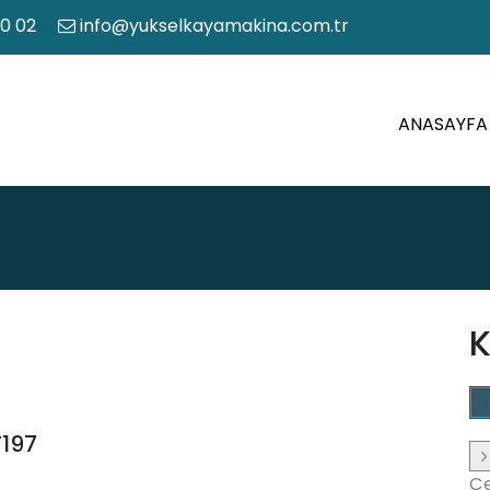
50 02
info@yukselkayamakina.com.tr
ANASAYFA
K
T197
Çe