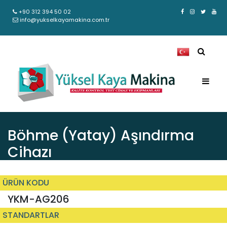
+90 312 394 50 02
info@yukselkayamakina.com.tr
Böhme (Yatay) Aşındırma
Cihazı
ÜRÜN KODU
YKM-AG206
STANDARTLAR