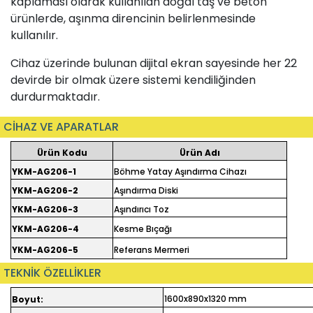
kaplaması olarak kullanılan doğal taş ve beton
ürünlerde, aşınma direncinin belirlenmesinde
kullanılır.
Cihaz üzerinde bulunan dijital ekran sayesinde her 22
devirde bir olmak üzere sistemi kendiliğinden
durdurmaktadır.
CİHAZ VE APARATLAR
Ürün Kodu
Ürün Adı
YKM-AG206-1
Böhme Yatay Aşındırma Cihazı
YKM-AG206-2
Aşındırma Diski
YKM-AG206-3
Aşındırıcı Toz
YKM-AG206-4
Kesme Bıçağı
YKM-AG206-5
Referans Mermeri
TEKNİK ÖZELLİKLER
1600x890x1320 mm
Boyut: