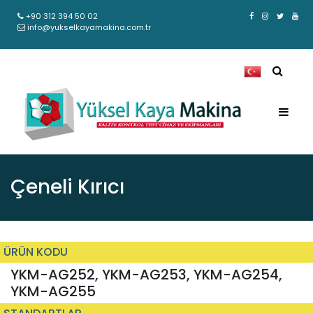
+90 312 394 50 02
info@yukselkayamakina.com.tr
Çeneli Kırıcı
ÜRÜN KODU
YKM-AG252, YKM-AG253, YKM-AG254,
YKM-AG255