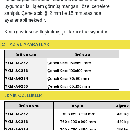
uygundur. Isıl işlem görmüş manganlı özel çenelere
sahiptir. Çene açıklığı 2 mm ile 15 mm arasında
ayarlanabilmektedir.
Kırıcı gövdesi sertleştirilmiş çelik konstrüksiyondur.
CİHAZ VE APARATLAR
Ürün Kodu
Ürün Adı
YKM-AG252
Çeneli Kırıcı: 150x150 mm
YKM-AG253
Çeneli Kırıcı: 100x100 mm
YKM-AG254
Çeneli Kırıcı: 90x90 mm
YKM-AG255
Çeneli Kırıcı: 65x100 mm
TEKNİK ÖZELLİKLER
Ürün Kodu
Boyut
Ağırlık
YKM-AG252
790 x 850 x 910 mm
480 kg
YKM-AG253
760 x 800 x 900 mm
420 kg
YKM-AG254
700 x 750 x 850 mm
380 kg