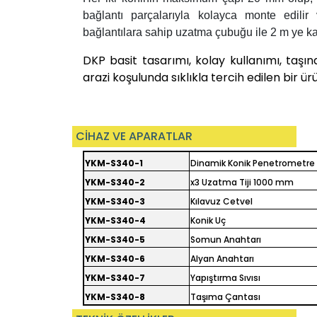
bağlantı parçalarıyla kolayca monte edilir 
bağlantılara sahip uzatma çubuğu ile 2 m ye kada
DKP basit tasarımı, kolay kullanımı, taşın
arazi koşulunda sıklıkla tercih edilen bir ü
CİHAZ VE APARATLAR
YKM-S340-1
Dinamik Konik Penetrometr
YKM-S340-2
x3 Uzatma Tiji 1000 mm
YKM-S340-3
Kılavuz Cetvel
YKM-S340-4
Konik Uç
YKM-S340-5
Somun Anahtarı
YKM-S340-6
Alyan Anahtarı
YKM-S340-7
Yapıştırma Sıvısı
YKM-S340-8
Taşıma Çantası