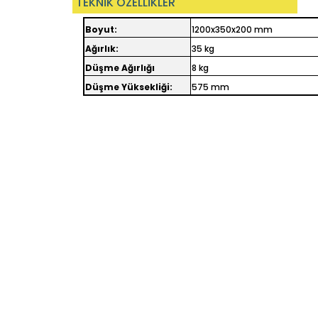
TEKNİK ÖZELLİKLER
Boyut:
1200x350x200 mm
Ağırlık:
35 kg
Düşme Ağırlığı
8 kg
Düşme Yüksekliği:
575 mm