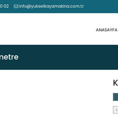
50 02
info@yukselkayamakina.com.tr
ANASAYFA
metre
K