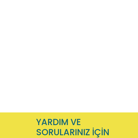
YARDIM VE
SORULARINIZ İÇİN