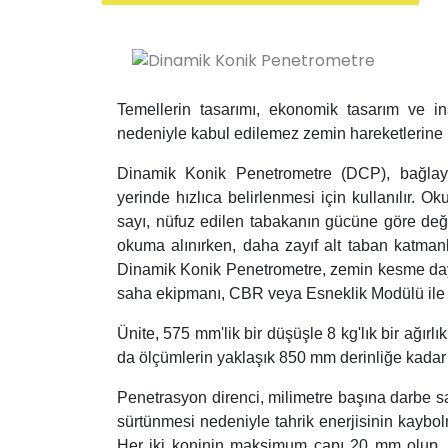
Temellerin tasarımı, ekonomik tasarım ve 
nedeniyle kabul edilemez zemin hareketlerine k
Dinamik Konik Penetrometre (DCP), bağlayı
yerinde hızlıca belirlenmesi için kullanılır. O
sayı, nüfuz edilen tabakanın gücüne göre değişi
okuma alınırken, daha zayıf alt taban katmanlar
Dinamik Konik Penetrometre, zemin kesme dayanı
saha ekipmanı, CBR veya Esneklik Modülü ile ili
Ünite, 575 mm'lik bir düşüşle 8 kg'lık bir ağırl
da ölçümlerin yaklaşık 850 mm derinliğe kadar 
Penetrasyon direnci, milimetre başına darbe sa
sürtünmesi nedeniyle tahrik enerjisinin kayb
Her iki koninin maksimum çapı 20 mm olup, 60