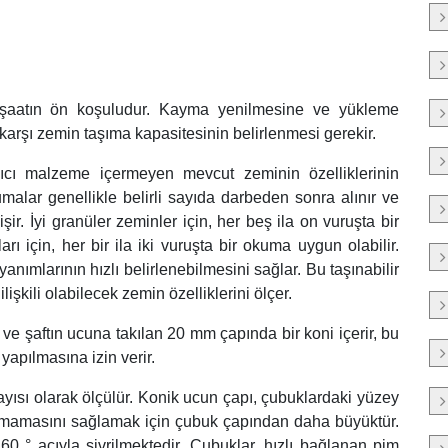
inşaatın ön koşuludur. Kayma yenilmesine ve yükleme
arşı zemin taşıma kapasitesinin belirlenmesi gerekir.
cı malzeme içermeyen mevcut zeminin özelliklerinin
kumalar genellikle belirli sayıda darbeden sonra alınır ve
r. İyi granüler zeminler için, her beş ila on vuruşta bir
ı için, her bir ila iki vuruşta bir okuma uygun olabilir.
mlarının hızlı belirlenebilmesini sağlar. Bu taşınabilir
şkili olabilecek zemin özelliklerini ölçer.
ık ve şaftın ucuna takılan 20 mm çapında bir koni içerir, bu
yapılmasına izin verir.
yısı olarak ölçülür. Konik ucun çapı, çubuklardaki yüzey
olmamasını sağlamak için çubuk çapından daha büyüktür.
 ° açıyla sivrilmektedir. Çubuklar, hızlı bağlanan pim