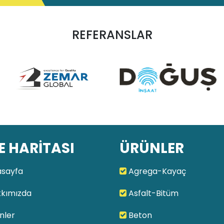
REFERANSLAR
E HARİTASI
ÜRÜNLER
sayfa
Agrega-Kayaç
kımızda
Asfalt-Bitüm
nler
Beton