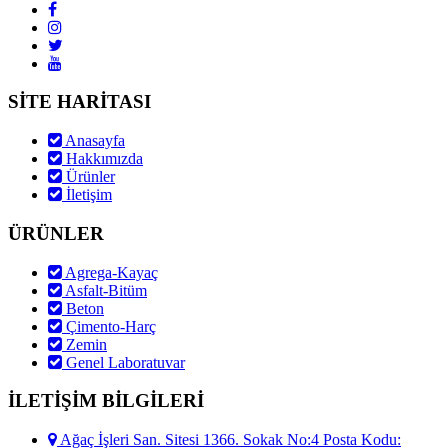
SİTE HARİTASI
Anasayfa
Hakkımızda
Ürünler
İletişim
ÜRÜNLER
Agrega-Kayaç
Asfalt-Bitüm
Beton
Çimento-Harç
Zemin
Genel Laboratuvar
İLETİŞİM BİLGİLERİ
Ağaç İşleri San. Sitesi 1366. Sokak No:4 Posta Kodu: