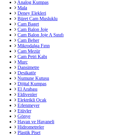
Analog Kumpas
Mala
Deney Elekleri
Büret Cam Musluklu
Cam Baget
Cam Balon Joje
Cam Balon Joje A Sınıfı
Cam Beher
Mikrodalga Fırın
Cam Mezür
Cam Petri Kabı
Murç
Dansimetre
Desikatör
Numune Kutusu
Dijital Kumpas
El Arabası
Eldivenler
Elektrikli Ocak
Erlenmeyer
Etüvler
Gönye
Havan ve Havaneli
Hidrometreler
Plastik Piset