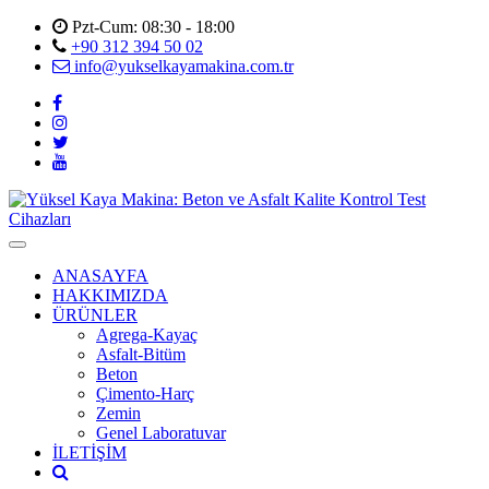
Pzt-Cum: 08:30 - 18:00
+90 312 394 50 02
info@yukselkayamakina.com.tr
ANASAYFA
HAKKIMIZDA
ÜRÜNLER
Agrega-Kayaç
Asfalt-Bitüm
Beton
Çimento-Harç
Zemin
Genel Laboratuvar
İLETİŞİM