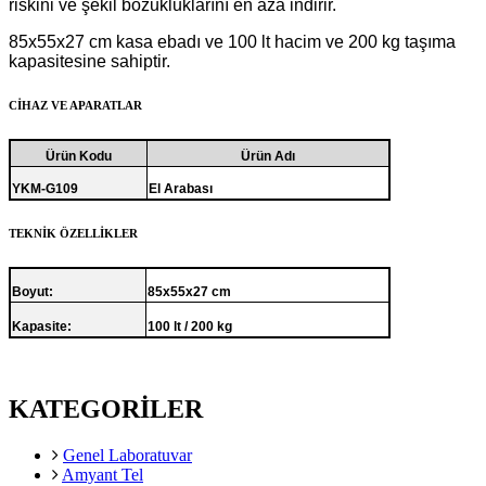
riskini ve şekil bozukluklarını en aza indirir.
85x55x27 cm kasa ebadı ve 100 lt hacim ve 200 kg taşıma
kapasitesine sahiptir.
CİHAZ VE APARATLAR
Ürün Kodu
Ürün Adı
YKM-G109
El Arabası
TEKNİK ÖZELLİKLER
Boyut:
85x55x27 cm
Kapasite:
100 lt / 200 kg
KATEGORİLER
Genel Laboratuvar
Amyant Tel