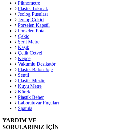
Piknometre
Plastik Tokmak
Jeolog Pusulası
Jeolog Çekici
Porselen Kapsül
Porselen Pota
Çekiç
Şerit Metre
Kaşık
Çelik Cetvel
Kepçe
Vakumlu Desikatör
Plastik Balon Joje
Sentil
Plastik Mezür
Kuyu Metre
Kürek
Plastik Beher
Laboratuvar Fırçaları
Spatula
YARDIM VE
SORULARINIZ İÇİN