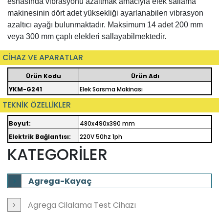
esnasında vibrasyonu azaltmak amacıyla elek sallama
makinesinin dört adet yüksekliği ayarlanabilen vibrasyon
azaltıcı ayağı bulunmaktadır. Maksimum 14 adet 200 mm
veya 300 mm çaplı elekleri sallayabilmektedir.
CİHAZ VE APARATLAR
Ürün Kodu
Ürün Adı
YKM-G241
Elek Sarsma Makinası
TEKNİK ÖZELLİKLER
Boyut:
480x490x390 mm
Elektrik Bağlantısı:
220V 50hz 1ph
KATEGORİLER
Agrega-Kayaç
Agrega Cilalama Test Cihazı