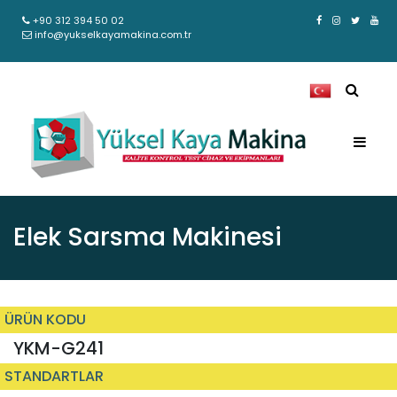
+90 312 394 50 02
info@yukselkayamakina.com.tr
Elek Sarsma Makinesi
ÜRÜN KODU
YKM-G241
STANDARTLAR