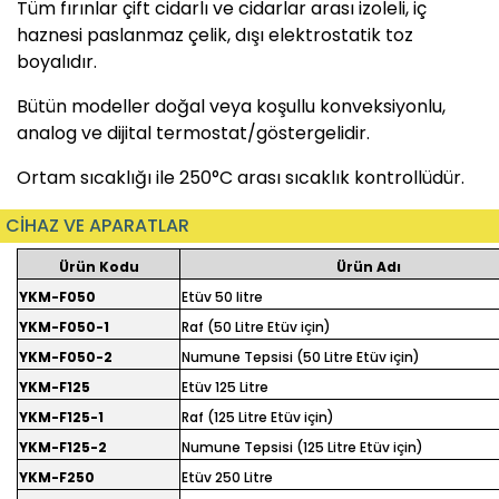
Tüm fırınlar çift cidarlı ve cidarlar arası izoleli, iç
haznesi paslanmaz çelik, dışı elektrostatik toz
boyalıdır.
Bütün modeller doğal veya koşullu konveksiyonlu,
analog ve dijital termostat/göstergelidir.
Ortam sıcaklığı ile 250°C arası sıcaklık kontrollüdür.
CİHAZ VE APARATLAR
Ürün Kodu
Ürün Adı
YKM-F050
Etüv 50 litre
YKM-F050-1
Raf (50 Litre Etüv için)
YKM-F050-2
Numune Tepsisi (50 Litre Etüv için)
YKM-F125
Etüv 125 Litre
YKM-F125-1
Raf (125 Litre Etüv için)
YKM-F125-2
Numune Tepsisi (125 Litre Etüv için)
YKM-F250
Etüv 250 Litre