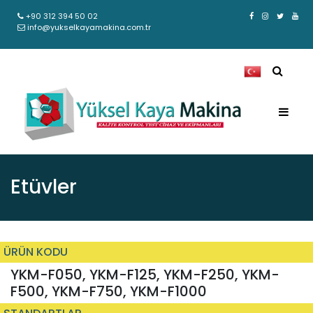
+90 312 394 50 02
info@yukselkayamakina.com.tr
Etüvler
ÜRÜN KODU
YKM-F050, YKM-F125, YKM-F250, YKM-
F500, YKM-F750, YKM-F1000