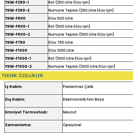
YKM-F250-1
Raf (250 Litre Etüv için)
YKM-F250-2
Numune Tepsisi (250 Litre Etüv için)
YKM-F500
Etüv 500 Litre
YKM-F500-1
Raf (500 Litre Etüv için)
YKM-F500-2
Numune Tepsisi (500 Litre Etüv için)
YKM-F750
Etüv 750 Litre
YKM-F1000
Etüv 1000 Litre
YKM-F1000-1
Raf (1000 Litre Etüv için)
YKM-F1000-2
Numune Tepsisi (1000 Litre Etüv için)
TEKNİK ÖZELLİKLER
İç Kabin:
Paslanmaz Çelik
Dış Kabin:
Elektrostatik Fırın Boya
Emniyet Termostadı:
Mevcut
Zamanlama:
Opsiyonel