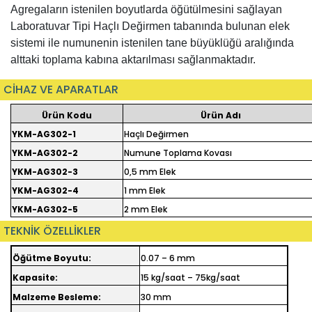
Agregaların istenilen boyutlarda öğütülmesini sağlayan
Laboratuvar Tipi Haçlı Değirmen tabanında bulunan elek
sistemi ile numunenin istenilen tane büyüklüğü aralığında
alttaki toplama kabına aktarılması sağlanmaktadır.
CİHAZ VE APARATLAR
Ürün Kodu
Ürün Adı
YKM-AG302-1
Haçlı Değirmen
YKM-AG302-2
Numune Toplama Kovası
YKM-AG302-3
0,5 mm Elek
YKM-AG302-4
1 mm Elek
YKM-AG302-5
2 mm Elek
TEKNİK ÖZELLİKLER
Öğütme Boyutu:
0.07 – 6 mm
Kapasite:
15 kg/saat – 75kg/saat
Malzeme Besleme:
30 mm