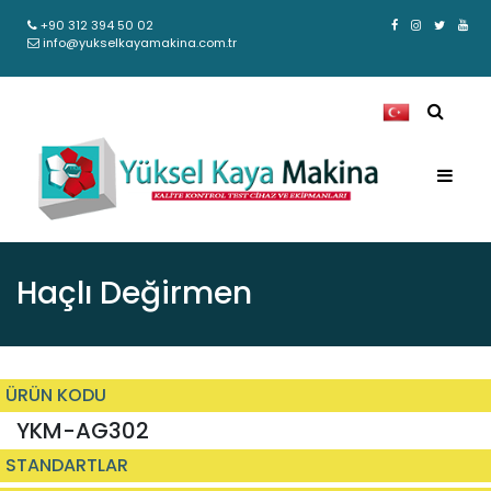
+90 312 394 50 02
info@yukselkayamakina.com.tr
Haçlı Değirmen
ÜRÜN KODU
YKM-AG302
STANDARTLAR