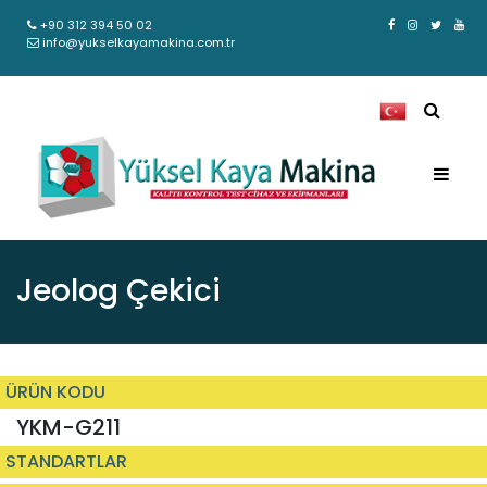
+90 312 394 50 02
info@yukselkayamakina.com.tr
Jeolog Çekici
ÜRÜN KODU
YKM-G211
STANDARTLAR