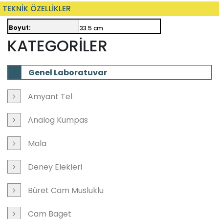
TEKNİK ÖZELLİKLER
Boyut:
33.5 cm
KATEGORİLER
Genel Laboratuvar
Amyant Tel
Analog Kumpas
Mala
Deney Elekleri
Büret Cam Musluklu
Cam Baget