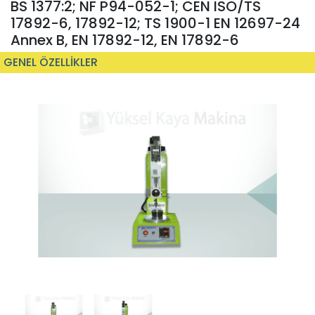
BS 1377:2; NF P94-052-1; CEN ISO/TS
17892-6, 17892-12; TS 1900-1 EN 12697-24
Annex B, EN 17892-12, EN 17892-6
GENEL ÖZELLİKLER