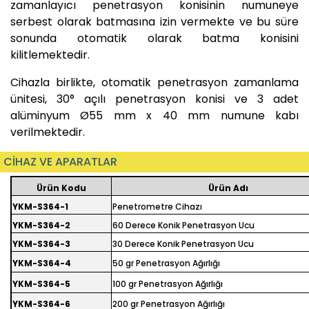
zamanlayıcı penetrasyon konisinin numuneye
serbest olarak batmasına izin vermekte ve bu süre
sonunda otomatik olarak batma konisini
kilitlemektedir.
Cihazla birlikte, otomatik penetrasyon zamanlama
ünitesi, 30° açılı penetrasyon konisi ve 3 adet
alüminyum
Ø55 mm x 40 mm numune kabı
verilmektedir.
CİHAZ VE APARATLAR
Ürün Kodu
Ürün Adı
YKM-S364-1
Penetrometre Cihazı
YKM-S364-2
60 Derece Konik Penetrasyon Ucu
YKM-S364-3
30 Derece Konik Penetrasyon Ucu
YKM-S364-4
50 gr Penetrasyon Ağırlığı
YKM-S364-5
100 gr Penetrasyon Ağırlığı
YKM-S364-6
200 gr Penetrasyon Ağırlığı