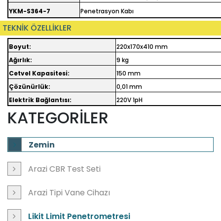
YKM-S364-7
Penetrasyon Kabı
TEKNİK ÖZELLİKLER
Boyut:
220x170x410 mm
Ağırlık:
9 kg
Cetvel Kapasitesi:
150 mm
Çözünürlük:
0,01 mm
Elektrik Bağlantısı:
220V 1pH
KATEGORİLER
Zemin
Arazi CBR Test Seti
Arazi Tipi Vane Cihazı
Likit Limit Penetrometresi