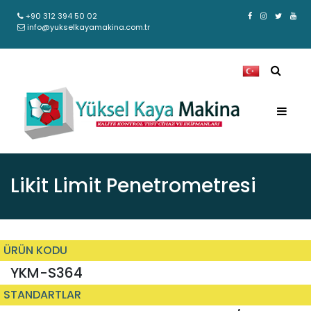
+90 312 394 50 02
info@yukselkayamakina.com.tr
Likit Limit Penetrometresi
ÜRÜN KODU
YKM-S364
STANDARTLAR