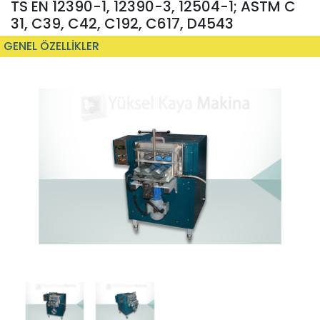
TS EN 12390-1, 12390-3, 12504-1; ASTM C
31, C39, C42, C192, C617, D4543
GENEL ÖZELLİKLER