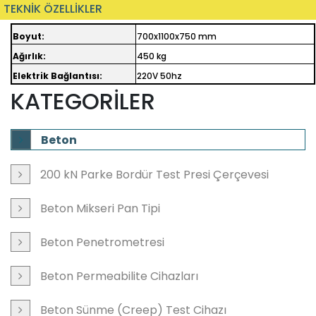
TEKNİK ÖZELLİKLER
Boyut:
700x1100x750 mm
Ağırlık:
450 kg
Elektrik Bağlantısı:
220V 50hz
KATEGORİLER
Beton
200 kN Parke Bordür Test Presi Çerçevesi
Beton Mikseri Pan Tipi
Beton Penetrometresi
Beton Permeabilite Cihazları
Beton Sünme (Creep) Test Cihazı