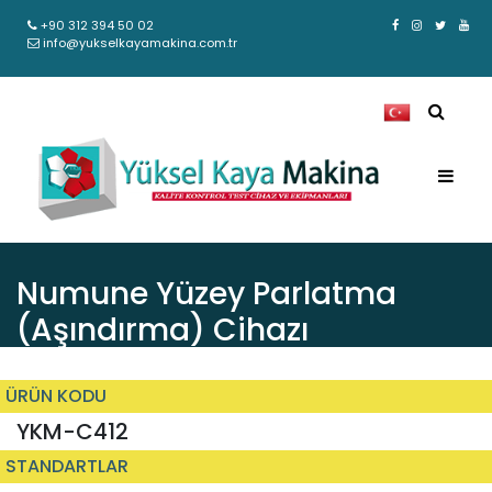
+90 312 394 50 02
info@yukselkayamakina.com.tr
Numune Yüzey Parlatma
(Aşındırma) Cihazı
ÜRÜN KODU
YKM-C412
STANDARTLAR