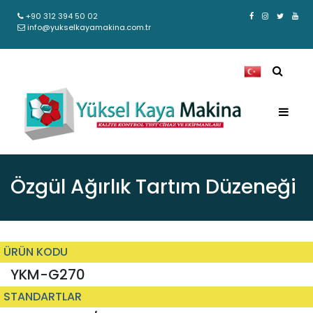
+90 312 394 50 02
info@yukselkayamakina.com.tr
Özgül Ağırlık Tartım Düzeneği
ÜRÜN KODU
YKM-G270
STANDARTLAR