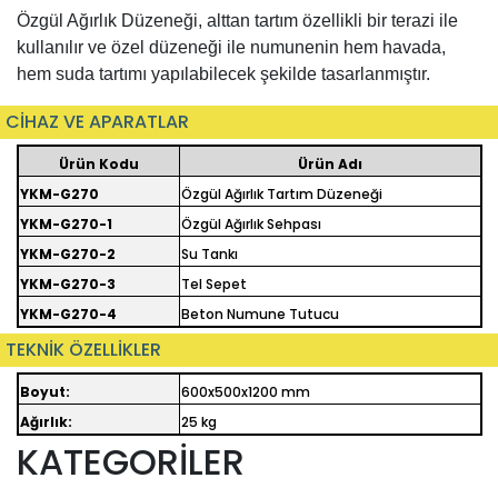
Özgül Ağırlık Düzeneği, alttan tartım özellikli bir terazi ile
kullanılır ve özel düzeneği ile numunenin hem havada,
hem suda tartımı yapılabilecek şekilde tasarlanmıştır.
CİHAZ VE APARATLAR
Ürün Kodu
Ürün Adı
YKM-G270
Özgül Ağırlık Tartım Düzeneği
YKM-G270-1
Özgül Ağırlık Sehpası
YKM-G270-2
Su Tankı
YKM-G270-3
Tel Sepet
YKM-G270-4
Beton Numune Tutucu
TEKNİK ÖZELLİKLER
Boyut:
600x500x1200 mm
Ağırlık:
25 kg
KATEGORİLER