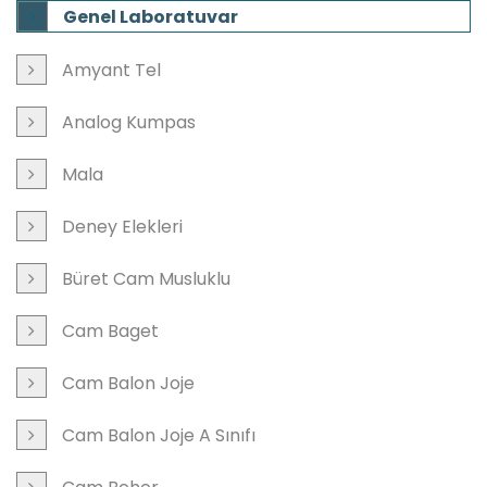
Genel Laboratuvar
Amyant Tel
Analog Kumpas
Mala
Deney Elekleri
Büret Cam Musluklu
Cam Baget
Cam Balon Joje
Cam Balon Joje A Sınıfı