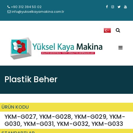
+90 312 394 50 02
info@yukselkayamakina.com.tr
Plastik Beher
ÜRÜN KODU
YKM-G027, YKM-G028, YKM-G029, YKM-
G030, YKM-G031, YKM-G032, YKM-G033