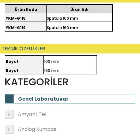
Ürün Kodu
Ürün Adı
YKM-G118
Spatula 100 mm
YKM-G119
Spatula 160 mm
TEKNİK ÖZELLİKLER
Boyut:
100 mm
Boyut:
160 mm
KATEGORİLER
Genel Laboratuvar
Amyant Tel
Analog Kumpas