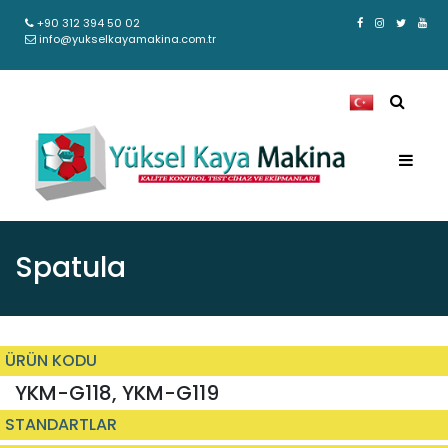
+90 312 394 50 02
info@yukselkayamakina.com.tr
Spatula
ÜRÜN KODU
YKM-G118, YKM-G119
STANDARTLAR