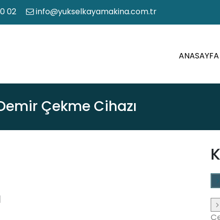
50 02
info@yukselkayamakina.com.tr
ANASAYFA
 Demir Çekme Cihazı
K
1
Çe