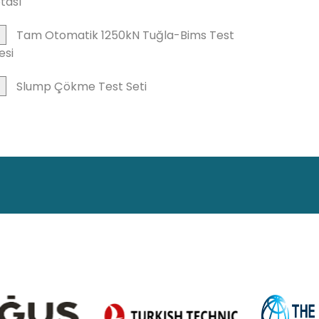
tası
Tam Otomatik 1250kN Tuğla-Bims Test
esi
Slump Çökme Test Seti