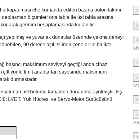
açılıp-kapanması elle kumanda edilen basma buton takımı
e deplasman ölçümleri orta tabla ile üst tabla arasına
okunarak gerinim hesaplamasında kullanılır.
ntajı yapılmış ve yuvarlak donatılar üzerinde çekme deneyi
nebilen, 90 derece açılı silindir çeneler ile birlikte
k
yağ basıncı maksimum seviyeyi geçtiği anda cihaz
n çift yönlü limit anahtarları sayesinde maksimum
larak durmaktadır.
Ma
 konsolunun üst bölümü tamamen donanıma ayrılmıştır. Eş
odülü; LVDT, Yük Hücresi ve Servo-Motor Sürücüsünü
P