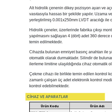
Alt hidrolik çenenin dikey pozisyon ayarı ve 
vasıtasıyla hassas bir şekilde yapılır. Uzama v
yerleştirilmiş 0.001x250mm LVDT aracılığı ile 
Hidrolik çeneler, üzerlerinde fabrika çıkışı mo
yapılmasını sağlayan 4 (dört) adet 360 derece dö
temin edilmektedir.
Cihazda bulunan emniyet basınç anahtarı ile 
otomatik olarak durmaktadır. Silindir de buluna
ilerleme limitine ulaşıldığında cihaz otomatik o
Çekme cihazı ile birlikte temin edilen kontrol
zamanlı çalışan üç adet elektronik kontrol m
kontrol edebilmektedir.
CİHAZ VE APARATLAR
Ürün Kodu
Ürün Adı