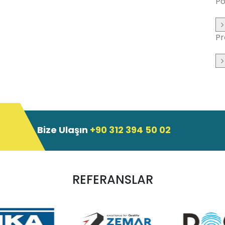
Po
Pr
Bize Ulaşın
+90 312 394 50 02
REFERANSLAR