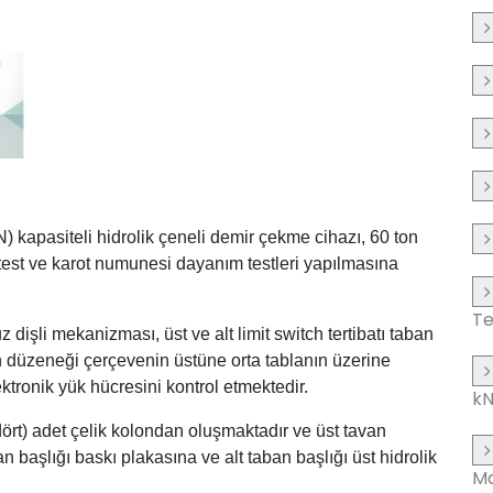
N) kapasiteli hidrolik çeneli demir çekme cihazı, 60 ton
st ve karot numunesi dayanım testleri yapılmasına
Te
z dişli mekanizması, üst ve alt limit switch tertibatı taban
ton düzeneği çerçevenin üstüne orta tablanın üzerine
ektronik yük hücresini kontrol etmektedir.
k
ört) adet çelik kolondan oluşmaktadır ve üst tavan
n başlığı baskı plakasına ve alt taban başlığı üst hidrolik
Ma