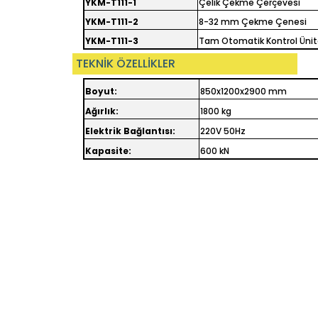
YKM-T111-1
Çelik Çekme Çerçevesi
YKM-T111-2
8-32 mm Çekme Çenesi
YKM-T111-3
Tam Otomatik Kontrol Ünit
TEKNİK ÖZELLİKLER
Boyut:
850x1200x2900 mm
Ağırlık:
1800 kg
Elektrik Bağlantısı:
220V 50Hz
Kapasite:
600 kN