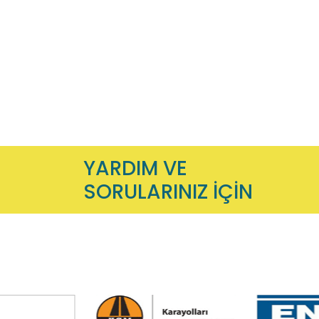
YARDIM VE
SORULARINIZ İÇİN