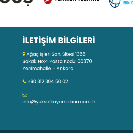
İLETİŞİM BİLGİLERİ
Ağaç İşleri San. Sitesi 1366.
Sokak No:4 Posta Kodu: 06370
Yenimahalle – Ankara
+90 312 394 50 02
info@yukselkayamakina.com.tr