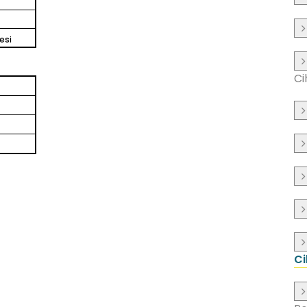
esi
Ci
Ci